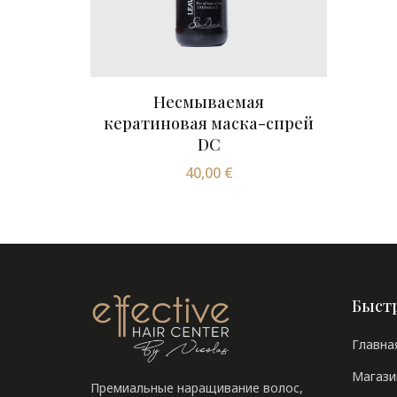
Несмываемая
кератиновая маска-спрей
DC
40,00 €
Быст
Главна
Магази
Премиальные наращивание волос,