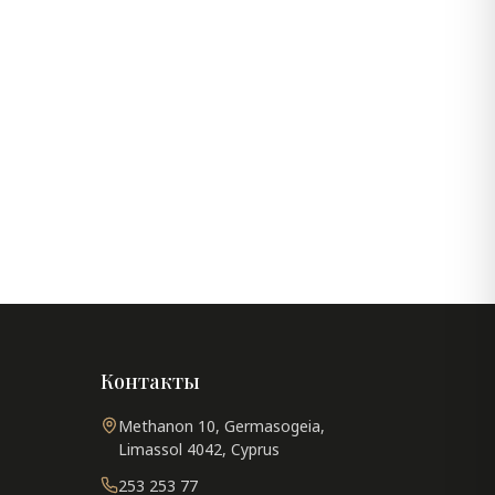
Контакты
Methanon 10, Germasogeia,
Limassol 4042, Cyprus
253 253 77