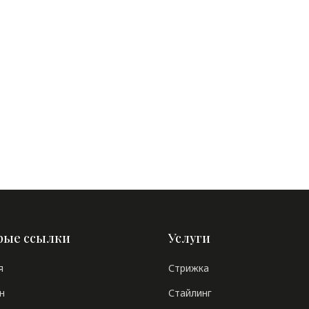
рые ссылки
Услуги
я
Стрижка
н
Стайлинг